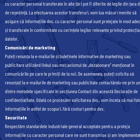
cu caracter personal transferate în alte țări pot fi diferite de legile din țara d
de reședință. La efectuarea acestor transferuri, vom lua măsuri menite să
asigure că informațiile dvs. cu caracter personal sunt protejate în mod ade
și transferate în conformitate cu cerințele legilor relevante privind protecția
datelor.
Comunicări de marketing
Puteți renunța la e-mailurile și buletinele informative de marketing sau
publicitare utilizând linkul sau mecanismul de „dezabonare” menționat în
comunicările pe care le primiți de la noi. De asemenea, puteți solicita să
renunțați la e-mailurile de marketing sau publicitate contactându-ne prin u
dintre metodele specificate în secțiunea Contact din această Declarație de
confidențialitate. Odată ce procesăm solicitarea dvs., vom înceta să mai fo
informațiile în astfel de scopuri, fără costuri pentru dvs.
Securitate
Respectăm standardele industriale general acceptate pentru a proteja
informațiile cu caracter personal care ne sunt transmise și am implementa