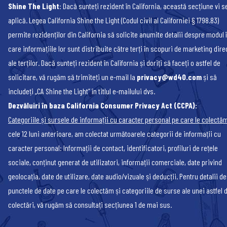
Shine The Light
: Dacă sunteți rezident în California, această secțiune vi s
aplică. Legea California Shine the Light (Codul civil al Californiei § 1798.83)
permite rezidenților din California să solicite anumite detalii despre modul 
care informațiile lor sunt distribuite către terți în scopuri de marketing dire
ale terților. Dacă sunteți rezident în California și doriți să faceți o astfel de
solicitare, vă rugăm să trimiteți un e-mail la
privacy@wd40.com
și să
includeți „CA Shine the Light” în titlul e-mailului dvs.
Dezvăluiri în baza California Consumer Privacy Act (CCPA):
Categoriile și sursele de informații cu caracter personal pe care le colectă
cele 12 luni anterioare, am colectat următoarele categorii de informații cu
caracter personal: Informații de contact, identificatori, profiluri de rețele
sociale, conținut generat de utilizatori, informații comerciale, date privind
geolocația, date de utilizare, date audio/vizuale și deducții. Pentru detalii d
punctele de date pe care le colectăm și categoriile de surse ale unei astfel 
colectări, vă rugăm să consultați secțiunea 1 de mai sus.