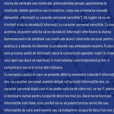
starea de sănătate sau medicală, antecedentele penale, apartenența la
sindicate, datele genetice sau biometrice, viața sau orientarea sexuală
(denumite „informații cu caracter personal sensibile”). Vă rugăm să nu ne
trimiteți și să nu dezvăluiți informații cu caracter personal sensibile. Cu toa
acestea, vă putem solicita să ne dezvăluiți informații referitoare la starea
dumneavoastră de sănătate sau medicală atunci când este necesar pentru 
analiza și a aborda incidentele cu produsele sau ambalajele noastre. În plus
vom procesa astfel de informații dacă le comunicați agenților noștri în timp
unui apel sau dacă vă exprimați în mod voluntar consimțământul printr-o
comunicare sau prin orice alte mijloace.
Cu excepția cazului în care se prevede altfel la momentul colectării informaț
dvs. cu caracter personal, sunteți obligat să furnizați informațiile dvs. cu
caracter personal după cum vi se poate solicita de către noi, ce vor fi adec
și necesare numai pentru scopurile descrise mai jos. Dacă nu ne furnizați
informațiile solicitate, este posibil să nu vă putem furniza serviciile sau
informațiile de care aveți nevoie sau să îndeplinim scopurile descrise mai j