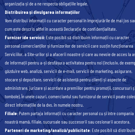
organizația și de a ne respecta obligațiile legale.
Distribuirea și divulgarea informațiilor
Vom distribui informații cu caracter personal în împrejurările de mai jos sa
cum este descris altfel în această Declarație de confidențialitate.
Furnizor ide servicii:
Este posibil să distribuim informații cu caracter
personal comercianților și furnizorilor de servicii care susțin funcționarea
Serviciilor, a Site-urilor și a afacerii noastre și care au nevoie de acces la a
de informații pentru a-și desfășura activitatea pentru noi (inclusiv, de exem
găzduire web, analiză, servicii de e-mail, servicii de marketing, asigurare,
stocare și depozitare, servicii de asistență pentru clienți și aspecte de
administrare, jurizare și acordare a premiilor pentru promoții, concursuri ș
tombole). În unele cazuri, comerciantul sau furnizorul de servicii poate cole
direct informațiile de la dvs. în numele nostru.
Filiale:
Putem partaja informații cu caracter personal cu și între compania
noastră mamă, filiale, sucursale sau succesorii sau cesionarii acestora.
Parteneri de marketing/analiză/publicitate
: Este posibil să distribui