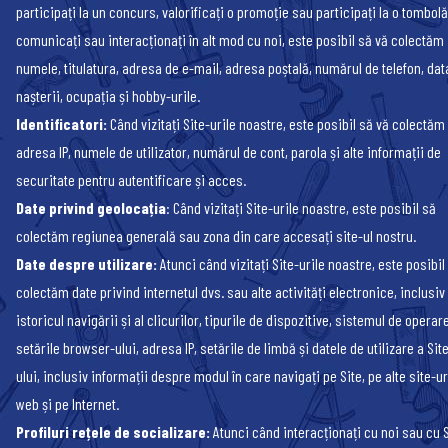
participați la un concurs, valorificați o promoție sau participați la o tombolă
comunicați sau interacționați în alt mod cu noi, este posibil să vă colectăm
numele, titulatura, adresa de e-mail, adresa poștală, numărul de telefon, dat
nașterii, ocupația și hobby-urile.
Identificatori:
Când vizitați Site-urile noastre, este posibil să vă colectăm
adresa IP, numele de utilizator, numărul de cont, parola și alte informații de
securitate pentru autentificare și acces.
Date privind geolocația
: Când vizitați Site-urile noastre, este posibil să
colectăm regiunea generală sau zona din care accesați site-ul nostru.
Date despre utilizare:
Atunci când vizitați Site-urile noastre, este posibil
colectăm date privind internetul dvs. sau alte activități electronice, inclusiv
istoricul navigării și al clicurilor, tipurile de dispozitive, sistemul de operare
setările browser-ului, adresa IP, setările de limbă și datele de utilizare a Sit
ului, inclusiv informații despre modul în care navigați pe Site, pe alte site-ur
web și pe Internet.
Profiluri rețele de socializare:
Atunci când interacționați cu noi sau cu S