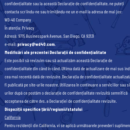
confidențialitate sau la această Declarație de confidențialitate, ne puteți
contacta scriindu-ne sau trimițându-ne un e-mail la adresa de mai jos:
WD-40 Company
În atenția: Privacy
Adresă: 9715 Businesspark Avenue, San Diego, CA 92131
e-mail:
privacy@wd40.com
.
Modificări ale prezentei Declarații de confidențialitate
Este posibil să revizuim sau să actualizăm această Declarație de
confidențialitate din când în când. Ultima dată de actualizare de mai sus in
cea mai recentă dată de revizuire. Declarația de confidențialitate actualizat
fi publicată pe site-urile noastre. Utilizarea în continuare a serviciilor sau si
urilor după ce postăm o declarație de confidențialitate revizuită semnifică
acceptarea de către dvs. a Declarației de confidențialitate revizuite.
Dispoziții specifice țării/regiunii/statului
California
Pentru rezidenții din California, vi se aplică următoarele prevederi suplimen