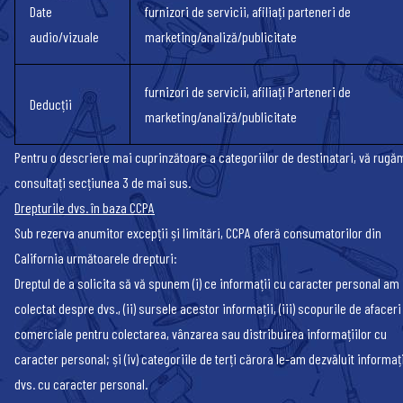
Date
furnizori de servicii, afiliați parteneri de
audio/vizuale
marketing/analiză/publicitate
furnizori de servicii, afiliați Parteneri de
Deducții
marketing/analiză/publicitate
Pentru o descriere mai cuprinzătoare a categoriilor de destinatari, vă rugă
consultați secțiunea 3 de mai sus.
Drepturile dvs. în baza CCPA
Sub rezerva anumitor excepții și limitări, CCPA oferă consumatorilor din
California următoarele drepturi:
Dreptul de a solicita să vă spunem (i) ce informații cu caracter personal am
colectat despre dvs., (ii) sursele acestor informații, (iii) scopurile de afacer
comerciale pentru colectarea, vânzarea sau distribuirea informațiilor cu
caracter personal; și (iv) categoriile de terți cărora le-am dezvăluit informați
dvs. cu caracter personal.