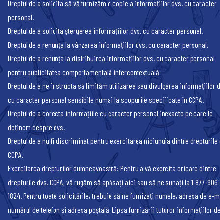
Dreptul de a solicita să vă furnizăm o copie a informațiilor dvs. cu caracter
personal.
Dreptul de a solicita ștergerea informațiilor dvs. cu caracter personal.
Dreptul de a renunța la vânzarea informațiilor dvs. cu caracter personal.
Dreptul de a renunța la distribuirea informațiilor dvs. cu caracter personal
pentru publicitatea comportamentală intercontextuală
Dreptul de a ne instructa să limităm utilizarea sau divulgarea informațiilor d
cu caracter personal sensibile numai la scopurile specificate în CCPA.
Dreptul de a corecta informațiile cu caracter personal inexacte pe care le
deținem despre dvs.
Dreptul de a nu fi discriminat pentru exercitarea niciunuia dintre drepturile 
CCPA.
Exercitarea drepturilor dumneavoastră
: Pentru a vă exercita oricare dintre
drepturile dvs. CCPA, vă rugăm să apăsați
aici
sau să ne sunați la 1-877-906-
1824. Pentru toate solicitările, trebuie să ne furnizați numele, adresa de e-ma
numărul de telefon și adresa poștală. Lipsa furnizării tuturor informațiilor d