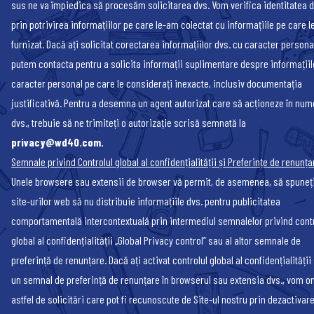
sus ne va împiedica să procesăm solicitarea dvs. Vom verifica identitatea d
prin potrivirea informațiilor pe care le-am colectat cu informațiile pe care l
furnizat. Dacă ați solicitat corectarea informațiilor dvs. cu caracter persona
putem contacta pentru a solicita informații suplimentare despre informațiil
caracter personal pe care le considerați inexacte, inclusiv documentația
justificativă. Pentru a desemna un agent autorizat care să acționeze în num
dvs., trebuie să ne trimiteți o autorizație scrisă semnată la
privacy@wd40.com
.
Semnale privind Controlul global al confidențialității și Preferințe de renunța
Unele browsere sau extensii de browser vă permit, de asemenea, să spuneț
site-urilor web să nu distribuie informațiile dvs. pentru publicitatea
comportamentală intercontextuală prin intermediul semnalelor privind contr
global al confidențialității „Global Privacy control” sau al altor semnale de
preferință de renunțare. Dacă ați activat controlul global al confidențialității
un semnal de preferință de renunțare în browserul sau extensia dvs., vom o
astfel de solicitări care pot fi recunoscute de Site-ul nostru prin dezactivar