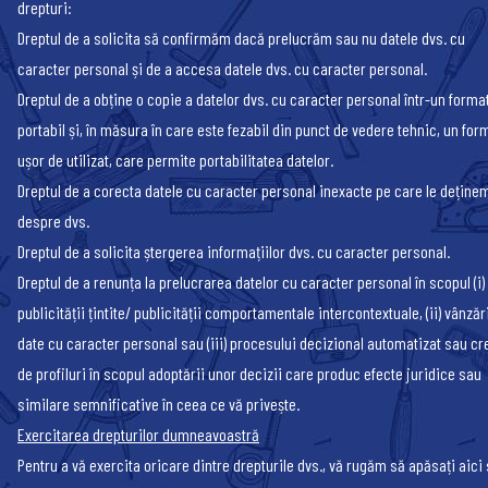
drepturi:
Dreptul de a solicita să confirmăm dacă prelucrăm sau nu datele dvs. cu
caracter personal și de a accesa datele dvs. cu caracter personal.
Dreptul de a obține o copie a datelor dvs. cu caracter personal într-un forma
portabil și, în măsura în care este fezabil din punct de vedere tehnic, un for
ușor de utilizat, care permite portabilitatea datelor.
Dreptul de a corecta datele cu caracter personal inexacte pe care le deține
despre dvs.
Dreptul de a solicita ștergerea informațiilor dvs. cu caracter personal.
Dreptul de a renunța la prelucrarea datelor cu caracter personal în scopul (i)
publicității țintite/ publicității comportamentale intercontextuale, (ii) vânzăr
date cu caracter personal sau (iii) procesului decizional automatizat sau cr
de profiluri în scopul adoptării unor decizii care produc efecte juridice sau
similare semnificative în ceea ce vă privește.
Exercitarea drepturilor dumneavoastră
Pentru a vă exercita oricare dintre drepturile dvs., vă rugăm să apăsați
aici