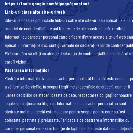
https://tools.google.com/dlpage/gaoptout
.
Link-uri către alte site-uri web
Site-urile noastre pot include link-uri către alte site-uri sau aplicații ale căr
practici de confidențialitate pot fi diferite de ale noastre. Dacă trimiteți
informații cu caracter personal către oricare dintre aceste site-uri web sau
aplicații, informațiile dvs. sunt guvernate de declarațiile lor de confidențiali
Vă încurajăm să citiți cu atenție declarația de confidențialitate a oricărui si
care îl vizitați.
Păstrarea informațiilor
Păstrăm informațiile dvs. cu caracter personal atât timp cât este necesar p
a vă furniza Serviciile, în scopuri legitime și esențiale de afaceri, cum ar fi
luarea deciziilor de afaceri bazate pe date, respectarea obligațiilor noastre
legale și soluționarea litigiilor. Informațiile cu caracter personal nu sunt
păstrate mai mult decât este necesar pentru scopul pentru care au fost
colectate, păstrate și prelucrate. Perioadele de păstrare a informațiilor cu
caracter personal variază în funcție de faptul dacă aceste date sunt deținut