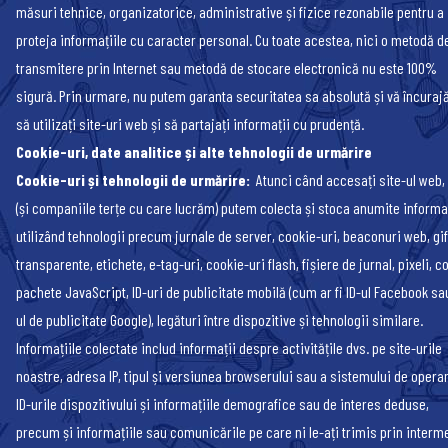
măsuri tehnice, organizatorice, administrative și fizice rezonabile pentru a
proteja informațiile cu caracter personal. Cu toate acestea, nici o metodă d
transmitere prin Internet sau metodă de stocare electronică nu este 100%
sigură. Prin urmare, nu putem garanta securitatea sa absolută și vă încura
să utilizați site-uri web și să partajați informații cu prudență.
Cookie-uri, date analitice și alte tehnologii de urmărire
Cookie-uri și tehnologii de urmărire:
Atunci când accesați site-ul web,
(și companiile terțe cu care lucrăm) putem colecta și stoca anumite informa
utilizând tehnologii precum jurnale de server, cookie-uri, beaconuri web, gif
transparente, etichete, e-tag-uri, cookie-uri flash, fișiere de jurnal, pixeli, c
pachete JavaScript, ID-uri de publicitate mobilă (cum ar fi ID-ul Facebook sau
ul de publicitate Google), legături între dispozitive și tehnologii similare.
Informațiile colectate includ informații despre activitățile dvs. pe site-urile
noastre, adresa IP, tipul și versiunea browserului sau a sistemului de operar
ID-urile dispozitivului și informațiile demografice sau de interes deduse,
precum și informațiile sau comunicările pe care ni le-ați trimis prin interm