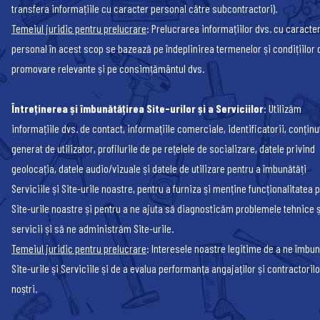
transfera informațiile cu caracter personal către subcontractori).
Temeiul juridic pentru prelucrare
: Prelucrarea informațiilor dvs. cu caracte
personal în acest scop se bazează pe îndeplinirea termenelor și condițiilor 
promovare relevante și pe consimțământul dvs.
Întreținerea și îmbunătățirea Site-urilor și a Serviciilor
: Utilizăm
informațiile dvs. de contact, informațiile comerciale, identificatorii, conținu
generat de utilizator, profilurile de pe rețelele de socializare, datele privind
geolocația, datele audio/vizuale și datele de utilizare pentru a îmbunătăți
Serviciile și Site-urile noastre, pentru a furniza și menține funcționalitatea 
Site-urile noastre și pentru a ne ajuta să diagnosticăm problemele tehnice ș
servicii și să ne administrăm Site-urile.
Temeiul juridic pentru prelucrare
: Interesele noastre legitime de a ne îmbun
Site-urile și Serviciile și de a evalua performanța angajaților și contractorilo
noștri.