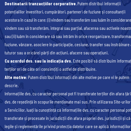
Destinatarii tranzacțiilor corporative
. Putem distribui informații
potențialilor investitori, cumpărători, parteneri de fuziune și consultanții
acestora în cazul în care: (i) vindem sau transferăm sau luăm în considerar
vindem sau să transferăm, integral sau parțial, afacerea sau activele noast
sau (ii) luăm în considerare să sau intrăm în orice reorganizare, transforma
fuziune, vânzare, asociere în participație, cesiune, transfer sau înstrăinare 
tuturor sau a oricărei părți din acțiuni, afacere sau operațiuni.
Cu acordul dvs. sau la indicația dvs.
Este posibil să distribuim informaț
terților ori de câte ori consimțiți o astfel de distribuire.
Alte motive:
Putem distribui informații din alte motive pe care vi le putem
descrie.
Informațiile dvs. cu caracter personal pot fi transferate terților din afara țări
dvs. de reședință în scopurile menționate mai sus. Prin utilizarea Site-urilo
a Serviciilor, luați la cunoștință că informațiile dvs. cu caracter personal pot
transferate și procesate în jurisdicții din afara propriei dvs. jurisdicții și că
legile și reglementările privind protecția datelor care se aplică informațiilor