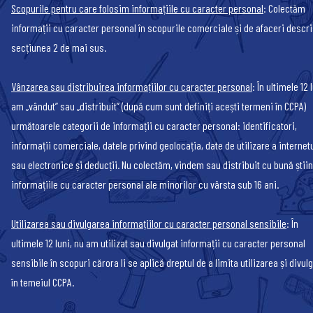
Scopurile pentru care folosim informațiile cu caracter personal
: Colectăm
informații cu caracter personal în scopurile comerciale și de afaceri descri
secțiunea 2 de mai sus.
Vânzarea sau distribuirea informațiilor cu caracter personal
: În ultimele 12 
am „vândut” sau „distribuit” (după cum sunt definiți acești termeni în CCPA)
următoarele categorii de informații cu caracter personal: identificatori,
informații comerciale, datele privind geolocația, date de utilizare a internet
sau electronice și deducții. Nu colectăm, vindem sau distribuit cu bună știin
informațiile cu caracter personal ale minorilor cu vârsta sub 16 ani.
Utilizarea sau divulgarea informațiilor cu caracter personal sensibile
: În
ultimele 12 luni, nu am utilizat sau divulgat informații cu caracter personal
sensibile în scopuri cărora li se aplică dreptul de a limita utilizarea și divul
în temeiul CCPA.