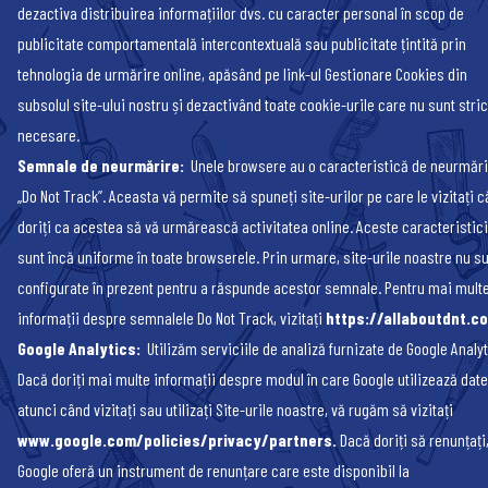
dezactiva distribuirea informațiilor dvs. cu caracter personal în scop de
publicitate comportamentală intercontextuală sau publicitate țintită prin
tehnologia de urmărire online, apăsând pe link-ul Gestionare Cookies din
subsolul site-ului nostru și dezactivând toate cookie-urile care nu sunt stric
necesare.
Semnale de neurmărire:
Unele browsere au o caracteristică de neurmăr
„Do Not Track”. Aceasta vă permite să spuneți site-urilor pe care le vizitați c
doriți ca acestea să vă urmărească activitatea online. Aceste caracteristici
sunt încă uniforme în toate browserele. Prin urmare, site-urile noastre nu s
configurate în prezent pentru a răspunde acestor semnale. Pentru mai mult
informații despre semnalele Do Not Track, vizitați
https://allaboutdnt.c
Google Analytics:
Utilizăm serviciile de analiză furnizate de Google Analyt
Dacă doriți mai multe informații despre modul în care Google utilizează date
atunci când vizitați sau utilizați Site-urile noastre, vă rugăm să vizitați
www.google.com/policies/privacy/partners
.
Dacă doriți să renunțați
Google oferă un instrument de renunțare care este disponibil la