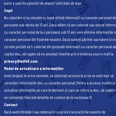
parte a unei înregistrări de afaceri solicitate de lege.
Copii
Nu colectăm și nu stocăm cu bună știință informații cu caracter personal de
persoane sub vârsta de 13 ani. Dacă aflăm că am colectat sau stocat informa
cu caracter personal de la o persoană sub 13 ani, vom elimina informațiile l
caracter personal din fișierele noastre. Dacă sunteți părinte sau tutore și cr
că este posibil să fi colectat din greșeală informații cu caracter personal de
copilul dvs., vă rugăm să ne anunțați imediat prin trimiterea unui e-mail la
privacy@wd40.com
.
Modul de actualizare a informațiilor
Aveți dreptul, în orice moment, să solicitați accesul la și să ne solicitați să
corectăm informațiile dvs. cu caracter personal. Pentru a accesa, modifica
actualiza informațiile pe care le deținem și care se referă la dvs., vă rugăm 
ne contactați folosind detaliile de contact de la secțiunea 11.
Contact
Dacă aveți întrebări sau nelămuriri cu privire la practicile noastre de