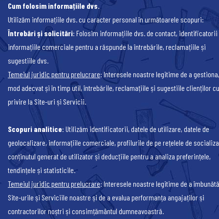
Cum folosim informațiile dvs.
Utilizăm informațiile dvs. cu caracter personal în următoarele scopuri:
Întrebări și solicitări
: Folosim informațiile dvs. de contact, identificatorii 
informațiile comerciale pentru a răspunde la întrebările, reclamațiile și
sugestiile dvs.
Temeiul juridic pentru prelucrare
: Interesele noastre legitime de a gestiona,
mod adecvat și în timp util, întrebările, reclamațiile și sugestiile clienților c
privire la Site-uri și Servicii.
Scopuri analitice
: Utilizăm identificatorii, datele de utilizare, datele de
geolocalizare, informațiile comerciale, profilurile de pe rețelele de socializa
conținutul generat de utilizator și deducțiile pentru a analiza preferințele,
tendințele și statisticile.
Temeiul juridic pentru prelucrare
: Interesele noastre legitime de a îmbunătă
Site-urile și Serviciile noastre și de a evalua performanța angajaților și
contractorilor noștri și consimțământul dumneavoastră.