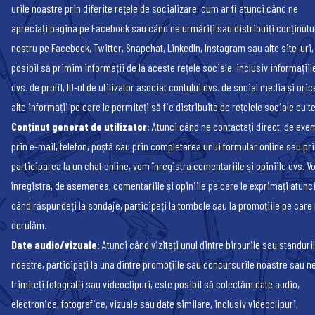
urile noastre prin diferite rețele de socializare, cum ar fi atunci când ne
apreciați pagina pe Facebook sau când ne urmăriți sau distribuiți conținutu
nostru pe Facebook, Twitter, Snapchat, LinkedIn, Instagram sau alte site-uri,
posibil să primim informații de la aceste rețele sociale, inclusiv informațiil
dvs. de profil, ID-ul de utilizator asociat contului dvs. de social media și oric
alte informații pe care le permiteți să fie distribuite de rețelele sociale cu ter
Conținut generat de utilizator
: Atunci când ne contactați direct, de exe
prin e-mail, telefon, poștă sau prin completarea unui formular online sau pr
participarea la un chat online, vom înregistra comentariile și opiniile dvs. 
înregistra, de asemenea, comentariile și opiniile pe care le exprimați atunc
când răspundeți la sondaje, participați la tombole sau la promoțiile pe care 
derulăm.
Date audio/vizuale
: Atunci când vizitați unul dintre birourile sau standuri
noastre, participați la una dintre promoțiile sau concursurile noastre sau n
trimiteți fotografii sau videoclipuri, este posibil să colectăm date audio,
electronice, fotografice, vizuale sau date similare, inclusiv videoclipuri,