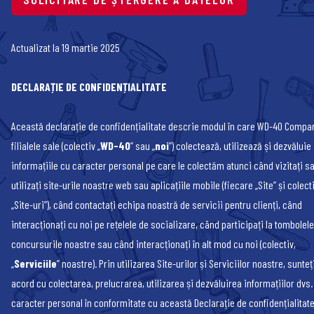
Actualizat la 19 martie 2025
DECLARAȚIE DE CONFIDENȚIALITATE
Această declarație de confidențialitate descrie modul în care WD-40 Compan
filialele sale (colectiv „
WD-40
” sau „
noi
”) colectează, utilizează și dezvăluie
informațiile cu caracter personal pe care le colectăm atunci când vizitați s
utilizați site-urile noastre web sau aplicațiile mobile (fiecare „Site” și colect
„Site-uri”), când contactați echipa noastră de servicii pentru clienți, când
interacționați cu noi pe rețelele de socializare, când participați la tombolel
concursurile noastre sau când interacționați în alt mod cu noi (colectiv,
„
Serviciile
” noastre). Prin utilizarea Site-urilor și Serviciilor noastre, sunteț
acord cu colectarea, prelucrarea, utilizarea și dezvăluirea informațiilor dvs.
caracter personal în conformitate cu această Declarație de confidențialitate