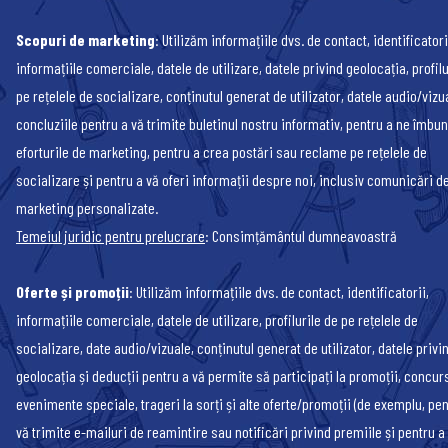
Scopuri de marketing
: Utilizăm informațiile dvs. de contact, identificatori
informațiile comerciale, datele de utilizare, datele privind geolocația, profilu
pe rețelele de socializare, conținutul generat de utilizator, datele audio/vizua
concluziile pentru a vă trimite buletinul nostru informativ, pentru a ne îmbun
eforturile de marketing, pentru a crea postări sau reclame pe rețelele de
socializare și pentru a vă oferi informații despre noi, inclusiv comunicări d
marketing personalizate.
Temeiul juridic pentru prelucrare
: Consimțământul dumneavoastră
Oferte și promoții
: Utilizăm informațiile dvs. de contact, identificatorii,
informațiile comerciale, datele de utilizare, profilurile de pe rețelele de
socializare, date audio/vizuale, conținutul generat de utilizator, datele privi
geolocația și deducții pentru a vă permite să participați la promoții, concurs
evenimente speciale, trageri la sorți și alte oferte/promoții (de exemplu, pen
vă trimite e-mailuri de reamintire sau notificări privind premiile și pentru a