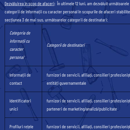
Dezvăluirea în scop de afaceri
: În ultimele 12 luni, am dezvăluit următoarele
categorii de informații cu caracter personal în scopurile de afaceri stabilite
secțiunea 3 de mai sus, următoarelor categorii de destinatari:
Categoria de
informații cu
Categorii de destinatari
caracter
personal
Informații de
furnizori de servicii, afiliați, consilieri profesionișt
contact
entități guvernamentale
Identificatori
furnizori de servicii, afiliați, consilieri profesionișt
unici
parteneri de marketing/analiză/publicitate
Profiluri rețele
furnizori de servicii, afiliați, consilieri profesionișt