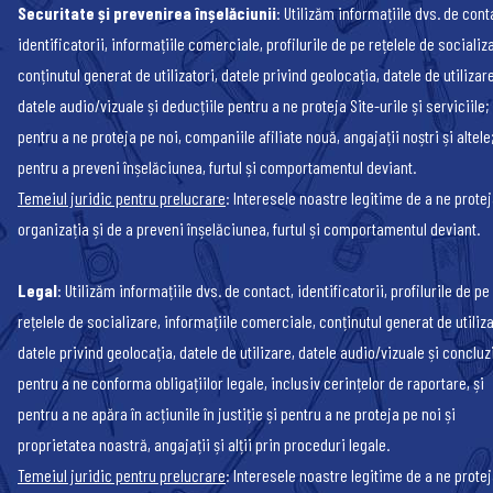
Securitate și prevenirea înșelăciunii
: Utilizăm informațiile dvs. de cont
identificatorii, informațiile comerciale, profilurile de pe rețelele de socializ
conținutul generat de utilizatori, datele privind geolocația, datele de utilizare
datele audio/vizuale și deducțiile pentru a ne proteja Site-urile și serviciile;
pentru a ne proteja pe noi, companiile afiliate nouă, angajații noștri și altele;
pentru a preveni înșelăciunea, furtul și comportamentul deviant.
Temeiul juridic pentru prelucrare
: Interesele noastre legitime de a ne prote
organizația și de a preveni înșelăciunea, furtul și comportamentul deviant.
Legal
: Utilizăm informațiile dvs. de contact, identificatorii, profilurile de pe
rețelele de socializare, informațiile comerciale, conținutul generat de utiliza
datele privind geolocația, datele de utilizare, datele audio/vizuale și concluzi
pentru a ne conforma obligațiilor legale, inclusiv cerințelor de raportare, și
pentru a ne apăra în acțiunile în justiție și pentru a ne proteja pe noi și
proprietatea noastră, angajații și alții prin proceduri legale.
Temeiul juridic pentru prelucrare
: Interesele noastre legitime de a ne prote