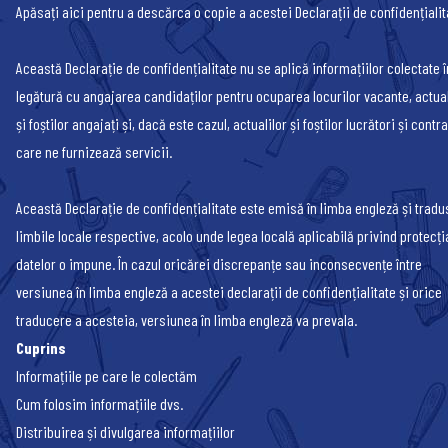
Apăsați
aici
pentru a descărca o copie a acestei Declarații de confidențialit
Această Declarație de confidențialitate nu se aplică informațiilor colectate î
legătură cu angajarea candidaților pentru ocuparea locurilor vacante, actual
și foștilor angajați și, dacă este cazul, actualilor și foștilor lucrători și contr
care ne furnizează servicii.
Această Declarație de confidențialitate este emisă în limba engleză și tradu
limbile locale respective, acolo unde legea locală aplicabilă privind protecți
datelor o impune. În cazul oricărei discrepanțe sau inconsecvențe între
versiunea în limba engleză a acestei declarații de confidențialitate și orice
traducere a acesteia, versiunea în limba engleză va prevala.
Cuprins
Informațiile pe care le colectăm
Cum folosim informațiile dvs.
Distribuirea și divulgarea informațiilor