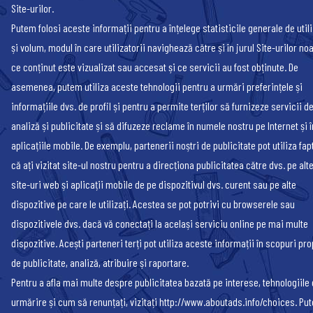
Site-urilor.
Putem folosi aceste informații pentru a înțelege statisticile generale de util
și volum, modul în care utilizatorii navighează către și în jurul Site-urilor no
ce conținut este vizualizat sau accesat și ce servicii au fost obținute. De
asemenea, putem utiliza aceste tehnologii pentru a urmări preferințele și
informațiile dvs. de profil și pentru a permite terților să furnizeze servicii d
analiză și publicitate și să difuzeze reclame în numele nostru pe Internet și î
aplicațiile mobile. De exemplu, partenerii noștri de publicitate pot utiliza fap
că ați vizitat site-ul nostru pentru a direcționa publicitatea către dvs. pe alt
site-uri web și aplicații mobile de pe dispozitivul dvs. curent sau pe alte
dispozitive pe care le utilizați. Acestea se pot potrivi cu browserele sau
dispozitivele dvs. dacă vă conectați la același serviciu online pe mai multe
dispozitive. Acești parteneri terți pot utiliza aceste informații în scopuri pro
de publicitate, analiză, atribuire și raportare.
Pentru a afla mai multe despre publicitatea bazată pe interese, tehnologiile
urmărire și cum să renunțați, vizitați http://www.aboutads.info/choices. Put