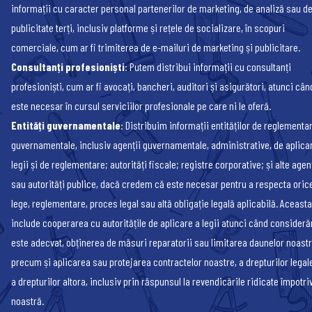
informații cu caracter personal partenerilor de marketing, de analiză sau d
publicitate terți, inclusiv platforme și rețele de socializare, în scopuri
comerciale, cum ar fi trimiterea de e-mailuri de marketing și publicitare.
Consultanți profesioniști
: Putem distribui informații cu consultanți
profesioniști, cum ar fi avocați, bancheri, auditori și asigurători, atunci cân
este necesar în cursul serviciilor profesionale pe care ni le oferă.
Entități guvernamentale
: Distribuim informații entităților de reglementar
guvernamentale, inclusiv agenții guvernamentale, administrative, de aplica
legii și de reglementare; autorități fiscale; registre corporative; și alte agen
sau autorități publice, dacă credem că este necesar pentru a respecta oric
lege, reglementare, proces legal sau altă obligație legală aplicabilă. Aceasta
include cooperarea cu autoritățile de aplicare a legii atunci când consider
este adecvat, obținerea de măsuri reparatorii sau limitarea daunelor noastr
precum și aplicarea sau protejarea contractelor noastre, a drepturilor legal
a drepturilor altora, inclusiv prin răspunsul la revendicările ridicate împotri
noastră.