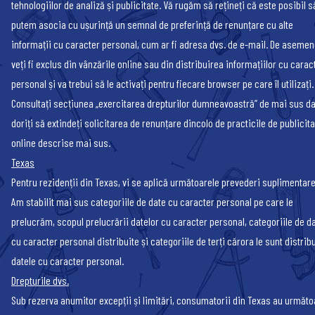
tehnologiilor de analiză și publicitate. Vă rugăm să rețineți că este posibil s
putem asocia cu ușurință un semnal de preferință de renunțare cu alte
informații cu caracter personal, cum ar fi adresa dvs. de e-mail. De asemen
veți fi exclus din vânzările online sau din distribuirea informațiilor cu carac
personal și va trebui să le activați pentru fiecare browser pe care îl utilizați.
Consultați secțiunea „exercitarea drepturilor dumneavoastră” de mai sus d
doriți să extindeți solicitarea de renunțare dincolo de practicile de publicit
online descrise mai sus.
Texas
Pentru rezidenții din Texas, vi se aplică următoarele prevederi suplimentare
Am stabilit mai sus categoriile de date cu caracter personal pe care le
prelucrăm, scopul prelucrării datelor cu caracter personal, categoriile de d
cu caracter personal distribuite și categoriile de terți cărora le sunt distrib
datele cu caracter personal.
Drepturile dvs.
Sub rezerva anumitor excepții și limitări, consumatorii din Texas au următo