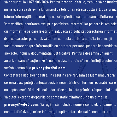
să ne sunați la 1-877-906-1824. Pentru toate solicitările, trebuie să ne furniza
numele, adresa de e-mail, numărul de telefon și adresa poștală. Lipsa furniz
tuturor informațiilor de mai sus ne va împiedica să procesăm solicitarea dv
Vom verifica identitatea dvs. prin potrivirea informațiilor pe care le-am cole
cu informațiile pe care le-ați furnizat. Dacă ați solicitat corectarea informați
dvs. cu caracter personal, vă putem contacta pentru a solicita informații
suplimentare despre informațiile cu caracter personal pe care le considera
inexacte, inclusiv documentația justificativă. Pentru a desemna un agent
autorizat care să acționeze în numele dvs., trebuie să ne trimiteți o autoriza
scrisă semnată la
privacy@wd40.com
.
Contestarea deciziei noastre
. În cazul în care refuzăm să luăm măsuri priv
cererea dvs., puteți contesta decizia noastră într-un termen rezonabil, care
nu depășească 90 de zile calendaristice de la data primirii răspunsului nos
Vă puteți exercita drepturile de contestație trimițându-ne un e-mail la
privacy@wd40.com
.
Vă rugăm să includeți numele complet, fundamentu
contestației dvs. și orice informații suplimentare de luat în considerare.