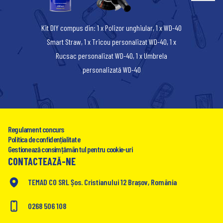
Kit DIY compus din: 1 x Polizor unghiular, 1 x WD-40
Smart Straw, 1 x Tricou personalizat WD-40, 1 x
Rucsac personalizat WD-40, 1 x Umbrela
personalizată WD-40
Regulament concurs
Politica de confidențialitate
Gestionează consimțământul pentru cookie-uri
CONTACTEAZĂ-NE
TEMAD CO SRL Șos. Cristianului 12 Brașov, România
0268 506 108