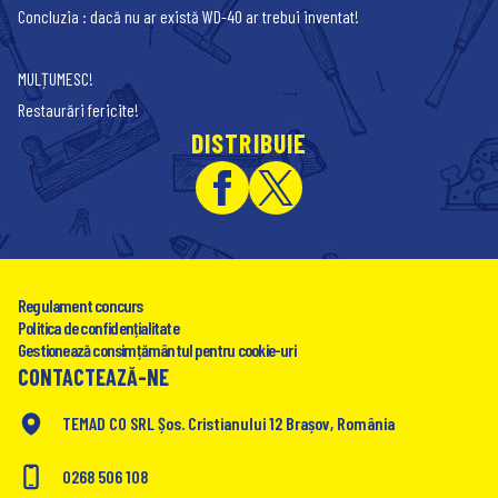
Concluzia : dacă nu ar există WD-40 ar trebui inventat!
MULȚUMESC!
Restaurări fericite!
DISTRIBUIE
Regulament concurs
Politica de confidențialitate
Gestionează consimțământul pentru cookie-uri
CONTACTEAZĂ-NE
TEMAD CO SRL Șos. Cristianului 12 Brașov, România
0268 506 108