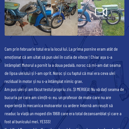
Cam prin februarie totul era la locul lui. La prima pornire eram atât de
emoționat că am uitat să pun ulei în cutia de viteze ! Chiar așa s-a
întâmplat! Motorul a pornit la a doua pedală, noroc că mi-am dat seama
de lipsa uleiului și l-am oprit. Noroc și cu faptul că mai era ceva ulei
rezidual în motor și nu s-a întâmplat nimic grav.
Am pus ulei și am făcut testul propriu zis. ȘI MERGEA! Nu vă dați seama de
bucuria pe care am simțit-o: eu, un profesor de mate care nu are
experiență în mecanica motoarelor cu ardere internă am reușit să
readuc la viață un moped din 1968 care era total dezansamblat și care a
fost al bunicului mei. YESSS!