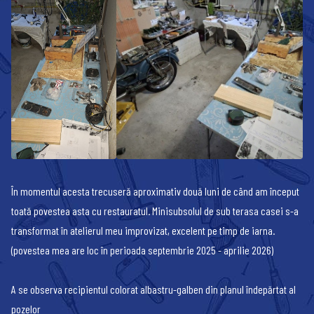
În momentul acesta trecuseră aproximativ două luni de când am început
toată povestea asta cu restauratul. Minisubsolul de sub terasa casei s-a
transformat în atelierul meu improvizat, excelent pe timp de iarna.
(povestea mea are loc în perioada septembrie 2025 - aprilie 2026)
A se observa recipientul colorat albastru-galben din planul îndepărtat al
pozelor