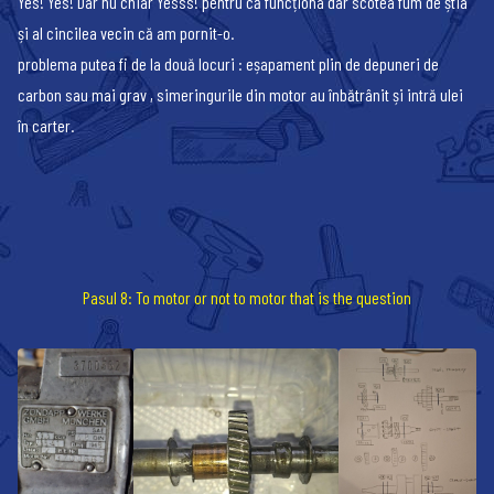
Yes! Yes! Dar nu chiar Yesss! pentru că funcționa dar scotea fum de știa
și al cincilea vecin că am pornit-o.
problema putea fi de la două locuri : eșapament plin de depuneri de
carbon sau mai grav , simeringurile din motor au înbătrânit și intră ulei
în carter.
Pasul 8: To motor or not to motor that is the question