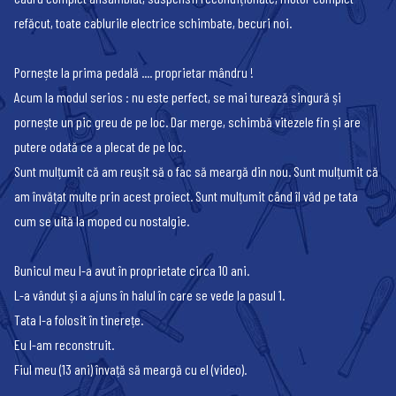
refăcut, toate cablurile electrice schimbate, becuri noi.
Pornește la prima pedală .... proprietar mândru !
Acum la modul serios : nu este perfect, se mai turează singură și
pornește un pic greu de pe loc. Dar merge, schimbă vitezele fin și are
putere odată ce a plecat de pe loc.
Sunt mulțumit că am reușit să o fac să meargă din nou. Sunt mulțumit că
am învățat multe prin acest proiect. Sunt mulțumit când îl văd pe tata
cum se uită la moped cu nostalgie.
Bunicul meu l-a avut în proprietate circa 10 ani.
L-a vândut și a ajuns în halul în care se vede la pasul 1.
Tata l-a folosit în tinerețe.
Eu l-am reconstruit.
Fiul meu (13 ani) învață să meargă cu el (video).