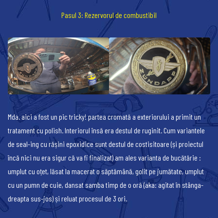
Pasul 3: Rezervorul de combustibil
Mda. aici a fost un pic tricky! partea cromată a exteriorului a primit un
tratament cu polish. Interiorul însă era destul de ruginit. Cum variantele
de seal-ing cu rășini epoxidice sunt destul de costisitoare (și proiectul
încă nici nu era sigur că va fi finalizat) am ales varianta de bucătărie :
umplut cu oțet, lăsat la macerat o săptămână, golit pe jumătate, umplut
cu un pumn de cuie, dansat samba timp de o oră (aka: agitat în stânga-
dreapta sus-jos) și reluat procesul de 3 ori.