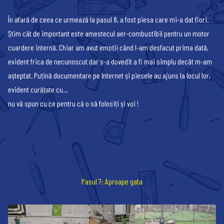
În afară de ceea ce urmează la pasul 8, a fost piesa care mi-a dat fiori.
Știm cât de important este amestecul aer-combustibil pentru un motor
cuardere internă. Chiar am avut emoții când l-am desfacut prima dată,
evident frica de necunoscut dar s-a dovedit a fi mai simplu decăt m-am
așteptat. Puțină documentare pe Internet și piesele au ajuns la locul lor,
evident curățate cu...
nu vă spun cu ce pentru că o să folosiți și voi !
Pasul 7: Aproape gata