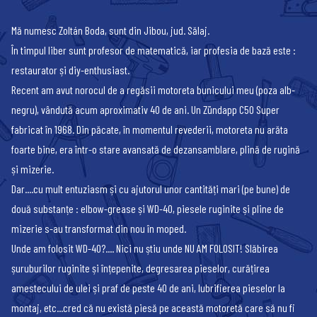
Mă numesc Zoltán Boda, sunt din Jibou, jud. Sălaj.
În timpul liber sunt profesor de matematică, iar profesia de bază este :
restaurator și diy-enthusiast.
Recent am avut norocul de a regăsii motoreta bunicului meu (poza alb-
negru), vândută acum aproximativ 40 de ani. Un Zündapp C50 Super
fabricat în 1968. Din păcate, în momentul revederii, motoreta nu arăta
foarte bine, era într-o stare avansată de dezansamblare, plină de rugină
și mizerie.
Dar....cu mult entuziasm și cu ajutorul unor cantități mari (pe bune) de
două substanțe : elbow-grease și WD-40, piesele ruginite și pline de
mizerie s-au transformat din nou în moped.
Unde am folosit WD-40?.... Nici nu știu unde NU AM FOLOSIT! Slăbirea
șuruburilor ruginite și înțepenite, degresarea pieselor, curățirea
amestecului de ulei și praf de peste 40 de ani, lubrifierea pieselor la
montaj, etc...cred că nu există piesă pe această motoretă care să nu fi