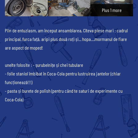
Plus 1 more
Plin de entuziasm, am început ansamblarea, Cîteva piese mari : cadrul
principal, furca față, aripi plus două roți și... hopa....mormanul de fiare
are aspect de moped!
unelte folosite : - șurubelnițe și chei tubulare
- folie staniol îmbibat în Coca-Cola pentru lustruirea jantelor (chiar
funcționează!!!)
- pasta și burete de polish (pentru când te saturi de experimente cu
Coca-Cola)