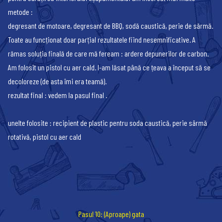
metode :
degresant de motoare, degresant de BBQ, sodă caustică, perie de sărmă.
Toate au funcționat doar parțial rezultatele fiind nesemnificative. A
rămas soluția finală de care mă feream : ardere depunerilor de carbon.
Am folosit un pistol cu aer cald. l-am lăsat până ce țeava a început să se
decoloreze (de asta îmi era teamă).
rezultat final : vedem la pasul final .
unelte folosite : recipient de plastic pentru soda caustică, perie sârmă
rotativă, pistol cu aer cald
Pasul 10: (Aproape) gata