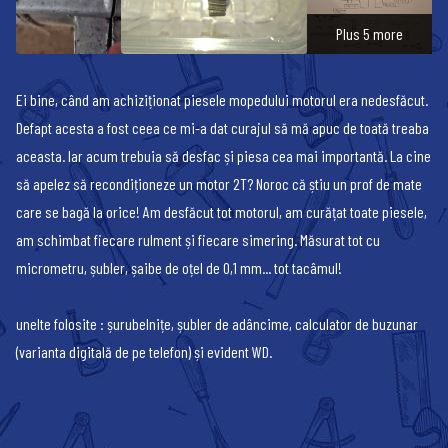
Plus 5 more
Ei bine, când am achiziționat piesele mopedului motorul era nedesfăcut.
Defapt acesta a fost ceea ce mi-a dat curajul să mă apuc de toată treaba
aceasta. Iar acum trebuia să desfac și piesa cea mai importantă. La cine
să apelez să recondiționeze un motor 2T? Noroc că știu un prof de mate
care se bagă la orice! Am desfăcut tot motorul, am curățat toate piesele,
am schimbat fiecare rulment și fiecare simering. Măsurat tot cu
micrometru, șubler, șaibe de oțel de 0,1 mm... tot tacâmul!
unelte folosite : șurubelnițe, șubler de adâncime, calculator de buzunar
(varianta digitală de pe telefon) și evident WD.