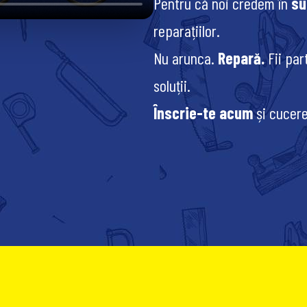
Pentru că noi credem în
su
reparațiilor.
Nu arunca.
Repară.
Fii par
soluții.
Înscrie-te acum
și cucere