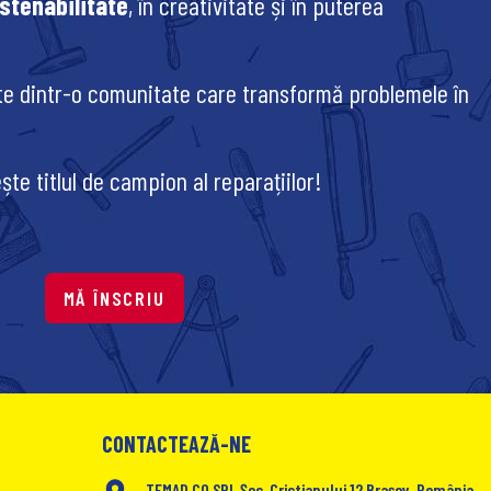
stenabilitate
, în creativitate și în puterea
te dintr-o comunitate care transformă problemele în
ște titlul de campion al reparațiilor!
MĂ ÎNSCRIU
CONTACTEAZĂ-NE
TEMAD CO SRL Șos. Cristianului 12 Brașov, România