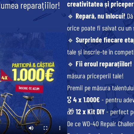
umea reparațiilor!
creativitatea și priceper
🔹
Repară, nu înlocui!
Dă 
orice poate fi salvat cu un 
🔹
Surprinde fiecare eta
tale și înscrie-te în competi
🔹
Fii eroul reparațiilor!
măsura priceperii tale!
Premii pe măsura talentulu
🎖️
4 x 1.000€
- pentru adevă
🎁
12 x Kit DIY
- perfect p
De ce WD-40 Repair Challe