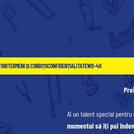
TORI
TERMENI ȘI CONDIȚII
CONFIDENȚIALITATE
WD-40
Pro
Ai un talent special pentru
momentul să îți pui îndem