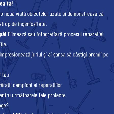
ea ta!
o nouă viață obiectelor uzate și demonstrează că
strop de ingeniozitate.
pă!
Filmează sau fotografiază procesul reparației
ție.
Impresionează juriul și ai șansa să câștigi premii pe
i tău
rații campioni ai reparațiilor
entru următoarele tale proiecte
nge?