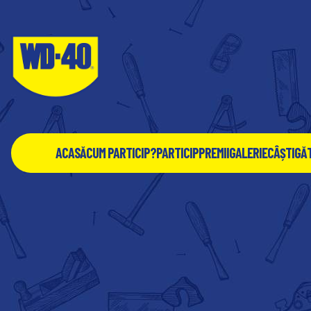
ACASĂ
CUM PARTICIP?
PARTICIP
PREMII
GALERIE
CÂȘTIGĂ